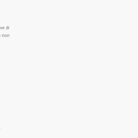
ve di
o non
r