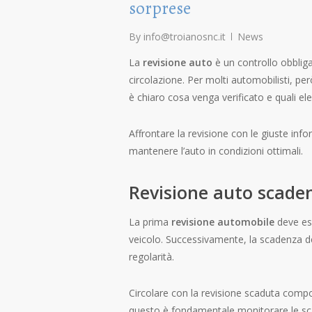
sorprese
By
info@troianosnc.it
News
La
revisione auto
è un controllo obbligat
circolazione. Per molti automobilisti, 
è chiaro cosa venga verificato e quali e
Affrontare la revisione con le giuste infor
mantenere l’auto in condizioni ottimali.
Revisione auto
scaden
La prima
revisione automobile
deve ess
veicolo. Successivamente, la scadenza 
regolarità.
Circolare con la revisione scaduta compor
questo è fondamentale monitorare le sc