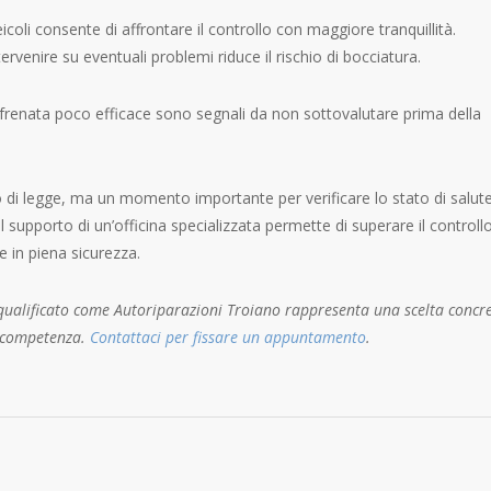
eicoli consente di affrontare il controllo con maggiore tranquillità.
tervenire su eventuali problemi riduce il rischio di bocciatura.
renata poco efficace sono segnali da non sottovalutare prima della
 di legge, ma un momento importante per verificare lo stato di salute
 supporto di un’officina specializzata permette di superare il controll
e in piena sicurezza.
 qualificato come
Autoriparazioni Troiano
rappresenta una scelta concr
e competenza.
Contattaci per fissare un appuntamento
.