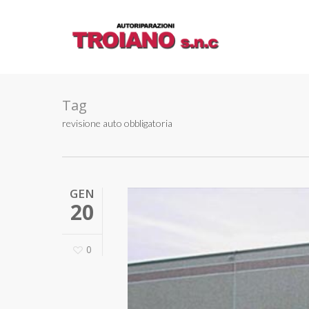
Skip
to
main
content
Tag
revisione auto obbligatoria
GEN
20
0