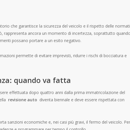
orio che garantisce la sicurezza del veicolo e il rispetto delle normati
però, rappresenta ancora un momento di incertezza, soprattutto quand
lementi possano portare a un esito negativo.
mazioni permette di evitare imprevisti, ridurre i rischi di bocciatura e
za: quando va fatta
ere effettuata dopo quattro anni dalla prima immatricolazione del
della
revisione auto
diventa biennale e deve essere rispettata con
ta sanzioni economiche e, nei casi più gravi, il fermo del veicolo. Pe
adenze e programmare per tempo il controllo.