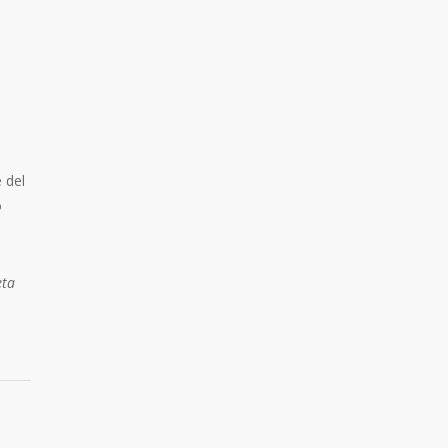
 del
o
eta